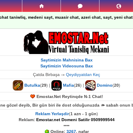
chat taniwliq, medeni sayt, muasir chat, azeri chat, sayt, yeni chat,
Saytimizin Mahnisina Bax
Saytimizin Videosuna Bax
Çatda Birbaşa -»
Qeydiyyatdan Keç
Butulka
(
29
) |
Mafia
(
26
) |
Domino
(
20
)
Emostar.Net Reytinqde N-1 Chat!
e gözel deyib, Bir gün biri ile dost olduğunuzda 🫴 sabah onun b
Reklam Yerləşdir
(
1 azn - 1 gün
)
Reklam:
Emostar.net Domeni Satilir 0509999544
••••
Online:
3267
, nəfər