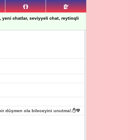
 yeni chatlar, seviyyeli chat, reytinqli
ir düşmen ola bileceyini unutma!.✋️💚