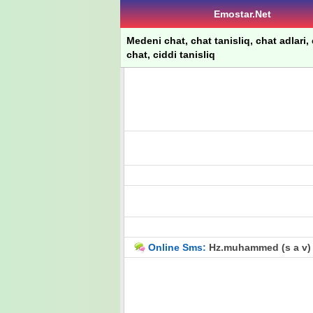
Emostar.Net
Medeni chat, chat tanisliq, chat adlari, 
chat, ciddi tanisliq
Online Sms:
Hz.muhammed (s a v) n