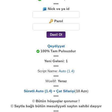
••••
Nick və ya id
Parol
Qeydiyyat
100% Tam Pulsuzdur
••••
Yeni Gələni:
1
••••
Script Name:
Auto (1.4)
••••
Müellif:
Yeraz
••••
Sürətli Auto (1.4) » Çat Sifarişi
(
10 Azn
)
••••
©
Bütün hüquqlar qorunur !
©
Saytla bağlı bütün məsuliyyəti saytın sahibi daşıyır
••••