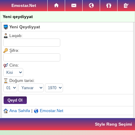
Emostar.Net
Yeni qeydiyyat
Yeni Qeydiyyat
Ləqəb:
Şifrə:
Cins:
Doğum tarixi:
Ana Səhifə
|
Emostar.Net
Style Rəng Seçimi