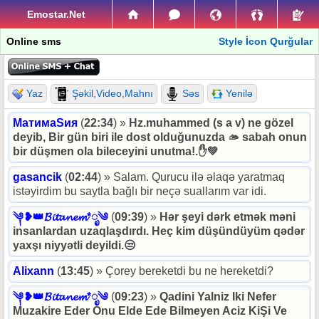
Emostar.Net
Online sms
Style İcon Qurğular
Yaz
Şəkil,Video,Mahnı
Səs
Yenilə
MaтимаSия
(
22:34
) »
Hz.muhammed (s a v) ne gözel
deyib, Bir gün biri ile dost olduğunuzda 🫴 sabah onun
bir düşmen ola bileceyini unutma!.✋️💚
gasancik
(
02:44
) » Salam. Qurucu ilə əlaqə yaratmaq
istəyirdim bu saytla bağlı bir neçə suallarım var idi.
༆❥👑𝓑𝓲𝓽𝓪𝓷𝓮𝓶*ೃ༄
(
09:39
) »
Hər şeyi dərk etmək məni
insanlardan uzaqlaşdırdı. Heç kim düşündüyüm qədər
yaxşı niyyətli deyildi.😒
Alixann
(
13:45
) » Çorey bereketdi bu ne hereketdi?
༆❥👑𝓑𝓲𝓽𝓪𝓷𝓮𝓶*ೃ༄
(
09:23
) »
Qadini Yalniz Iki Nefer
Muzakire Eder Onu Elde Ede Bilmeyen Aciz KiŞi Ve