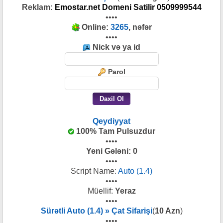
Reklam:
Emostar.net Domeni Satilir 0509999544
••••
Online:
3265
, nəfər
••••
Nick və ya id
Parol
Qeydiyyat
100% Tam Pulsuzdur
••••
Yeni Gələni:
0
••••
Script Name:
Auto (1.4)
••••
Müellif:
Yeraz
••••
Sürətli Auto (1.4) » Çat Sifarişi
(
10 Azn
)
••••