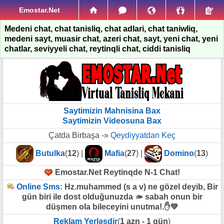
Emostar.Net
Medeni chat, chat tanisliq, chat adlari, chat taniwliq,
medeni sayt, muasir chat, azeri chat, sayt, yeni chat, yeni
chatlar, seviyyeli chat, reytinqli chat, ciddi tanisliq
Saytimizin Mahnisina Bax
Saytimizin Videosuna Bax
Çatda Birbaşa -»
Qeydiyyatdan Keç
Butulka
(
12
) |
Mafia
(
27
) |
Domino
(
13
)
Emostar.Net Reytinqde N-1 Chat!
Online Sms:
Hz.muhammed (s a v) ne gözel deyib, Bir
gün biri ile dost olduğunuzda 🫴 sabah onun bir
düşmen ola bileceyini unutma!.✋️💚
Reklam Yerləşdir
(
1 azn - 1 gün
)